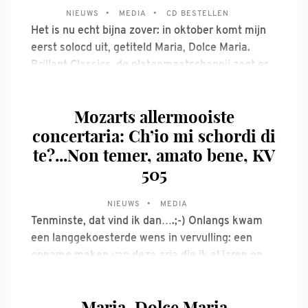
NIEUWS
MEDIA
CD BESTELLEN
Het is nu echt bijna zover: in oktober komt mijn
eerst solocd uit, getiteld Maria, Dolce Maria.
Brillant Classics, de platenmaatschappij zegt er
het volgende over: ‘What touches and appeals to
me most in the music of Monteverdi is the
Mozarts allermooiste
ultimate symbiosis between music and text,’
concertaria: Ch’io mi schordi di
says the Dutch soprano
te?...Non temer, amato bene, KV
505
NIEUWS
MEDIA
Tenminste, dat vind ik dan….;-) Onlangs kwam
een langgekoesterde wens in vervulling: een
opname maken van deze aria die ik al jaren op
mijn repertoire heb staan en die me altijd heel
dierbaar is gebleven. Voor mij is dit Mozart Pur
Maria, Dolce Maria
Sang: dramatiek, tederheid, geraffineerde