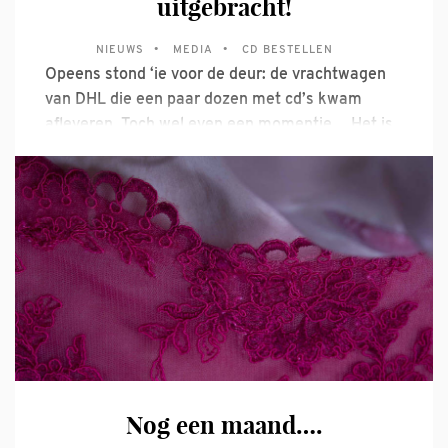
uitgebracht!
NIEUWS
MEDIA
CD BESTELLEN
Opeens stond ‘ie voor de deur: de vrachtwagen
van DHL die een paar dozen met cd’s kwam
afleveren. Toch wel even een momentje… Het is
alweer 1,5 jaar geleden, in mei 2018 dat ik voor
Brilliant Classics mijn eerste solo cd mocht
opnemen. Een spannend avontuur waar ik
Nog een maand….