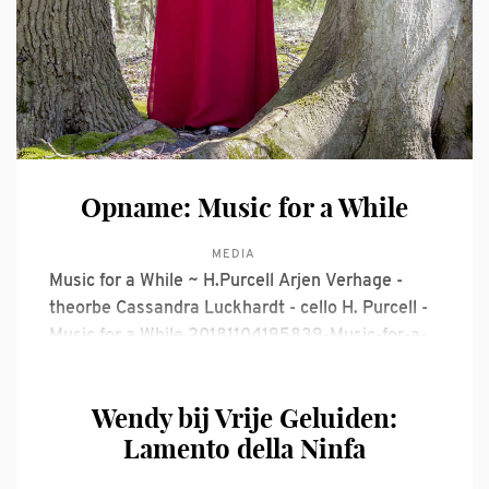
Opname: Music for a While
MEDIA
Music for a While ~ H.Purcell Arjen Verhage -
theorbe Cassandra Luckhardt - cello H. Purcell -
Music for a While 20181104195839-Music-for-a-
while.mp3 8 MB download-circle
Wendy bij Vrije Geluiden:
Lamento della Ninfa