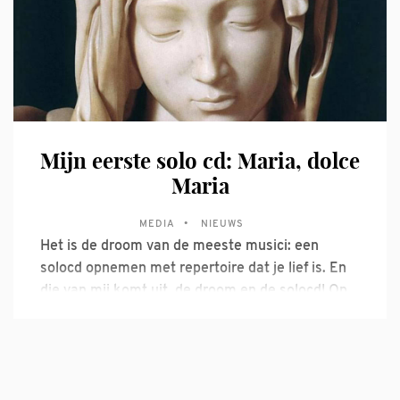
nemen. Krijn is iemand die vooral in
Mijn eerste solo cd: Maria, dolce
Maria
MEDIA
NIEUWS
Het is de droom van de meeste musici: een
solocd opnemen met repertoire dat je lief is. En
die van mij komt uit, de droom en de solocd! Op
18, 29 en 31 mei 2018 stond ik achter de opname
microfoon in de dorpskerk van Mijnsheerenland,
geliefd om zijn prachtige