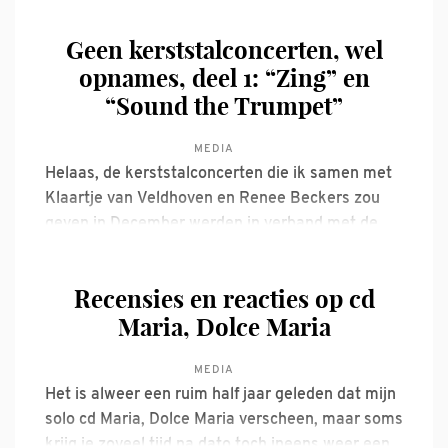
december onze premiere gehad zouden hebben.
Geen kerststalconcerten, wel
De stoelen in de kerk waren weggehaald, het
opnames, deel 1: “Zing” en
zonlicht scheen precies mooi naar
“Sound the Trumpet”
MEDIA
Helaas, de kerststalconcerten die ik samen met
Klaartje van Veldhoven en Renee Beckers zou
geven in December werden in verband met de
lockdown geannuleerd. Toen we op maandag 14
December in het Beauforthuis te Austerlitz onze
Recensies en reacties op cd
generale aan het doen waren, sijpelde het
Maria, Dolce Maria
nieuws binnen dat het land opnieuw op
MEDIA
Het is alweer een ruim half jaar geleden dat mijn
solo cd Maria, Dolce Maria verscheen, maar soms
krijg je zoveel tijd na dato toch ineens weer een