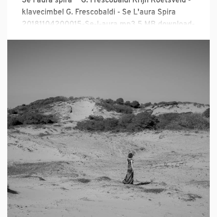
Se l'aura spira ~ G. Frescobaldi Krijn Koetsveld -
klavecimbel G. Frescobaldi - Se L'aura Spira
20181104200015-Se-l-aura.mp3 5 MB download-
circle