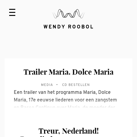
WENDY ROOBOL
Trailer Maria. Dolce Maria
MEDIA
CD BESTELLEN
Een trailer van het programma Maria, Dolce
Maria, 17e eeuwse liederen voor een zangstem
en Basso Continuo over Maria, de moeder der
Moeders. Voor meer informatie en boekingen,
neem gerust contact met mij op!
Treur, Nederland!
wendy@wendyroobol.com 06-16152499