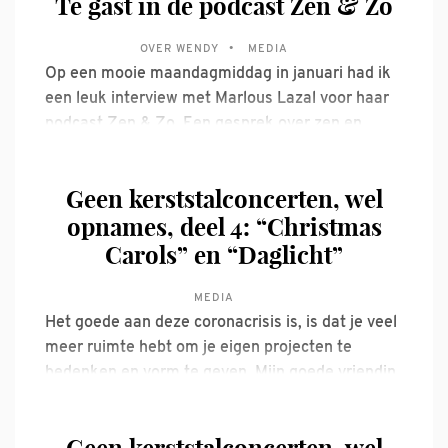
Te gast in de podcast Zen & Zo
OVER WENDY
MEDIA
Op een mooie maandagmiddag in januari had ik
een leuk interview met Marlous Lazal voor haar
podcast Zen & Zo. Een gesprek over zen en
zang, corona en meditatie, Maria en de Camino
de Santiago en de troost van Monteverdi. Wil je
Geen kerststalconcerten, wel
het horen? Dat kan via een van deze
opnames, deel 4: “Christmas
Carols” en “Daglicht”
MEDIA
Het goede aan deze coronacrisis is, is dat je veel
meer ruimte hebt om je eigen projecten te
bedenken en vorm te geven. Mijn goede vriendin
en collega Klaartje van Veldhoven is naast een
geweldige zangeres, ook nog eens een van de
creatiefste en initiatiefrijkste personen die ik