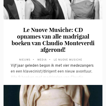
Le Nuove Musiche: CD
opnames van alle madrigaal
boeken van Claudio Monteverdi
afgerond!
NIEUWS
MEDIA
LE NUOVE MUSICHE
Vijf jaar geleden begon ik met vier medezangers
en een klavecinist/dirigent een nieuw avontuur.
Alle 9 boeken met madrigalen van Claudio
Monteverdi moesten worden opgenomen voor
het platenlabel Briljant Classics, en
Monteverdikenner Krijn Koetsveld werd
gevraagd om dat huzarenstukje op zich te