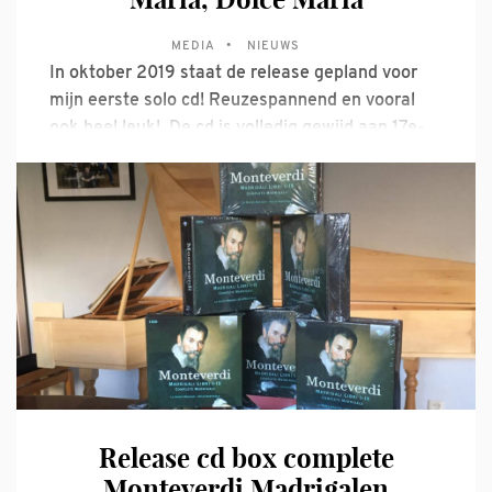
melodieën, verfijning, vol van kleur
MEDIA
NIEUWS
In oktober 2019 staat de release gepland voor
mijn eerste solo cd! Reuzespannend en vooral
ook heel leuk! De cd is volledig gewijd aan 17e-
eeuws repertoire over Maria voor een zangstem
en basso continuo en is het resultaat van mijn
zoektocht, onderzoekje of hoe je het dan ook zou
Release cd box complete
Monteverdi Madrigalen