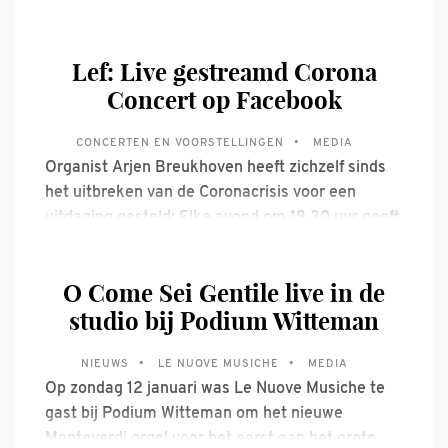
recensie opgestuurd. Een Oostenrijks magazine
over klassiek muziek was erg enthousiast,
Lef: Live gestreamd Corona
getuige het onderstaande citaat” ”Einnehmend
Concert op Facebook
geschmeidig, mit hoher Kompetenz in
Verzierungsfragen
CONCERTEN EN VOORSTELLINGEN
MEDIA
Organist Arjen Breukhoven heeft zichzelf sinds
het uitbreken van de Coronacrisis voor een
uitdaging gesteld: Elke avond om 19.30 uur geeft
hij via Facebook een live gestreamd concert van
ongeveer 20 minuten. Soloconcerten vanuit zijn
O Come Sei Gentile live in de
huiskamer, maar ook in diverse kerken door heel
studio bij Podium Witteman
Nederland. Af en toe nodigt hij
NIEUWS
LE NUOVE MUSICHE
MEDIA
Op zondag 12 januari was Le Nuove Musiche te
gast bij Podium Witteman om het nieuwe
Monteverdi orgel voor het eerst aan het grote