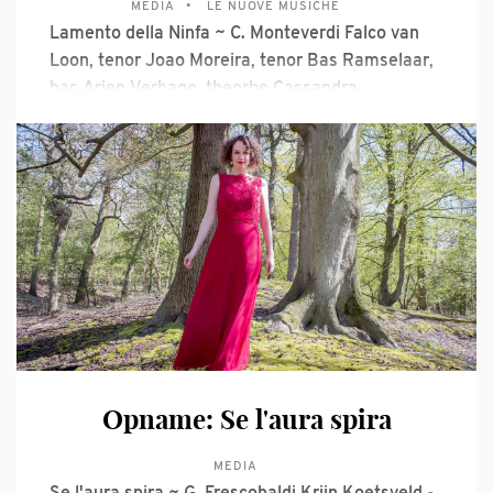
MEDIA
LE NUOVE MUSICHE
Lamento della Ninfa ~ C. Monteverdi Falco van
Loon, tenor Joao Moreira, tenor Bas Ramselaar,
bas Arjen Verhage, theorbe Cassandra
Luckhardt, gamba Krijn Koetsveld, klavecimbel &
muzikale leiding Uitzending Vrije Geluiden op 20
maart 2016, live opgenomen in het Bimhuis te
Amsterdam
Opname: Se l'aura spira
MEDIA