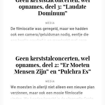
Geen kerststalconcerten, wel
opnames, deel 3: “Laudate
ken. Ze
Dominum”
MEDIA
De filmlocatie was geregeld, maar we hadden
ook een camera/geluidsman nodig, eentje die
een beetje creatief is en meedenkt met onze
ideeen. Die vonden we in de de persoon van Teis
Albers. Met engelengeduld, zowel tijdens het
Geen kerststalconcerten, wel
filmen als bij het monteren, wist hij in enkele
opnames, deel 2: “Er Moeten
dagen de video’
Mensen Zijn” en “Pulchra Es”
MEDIA
We moesten in allerijl niet alleen een nieuwe plan
verzinnen, maar ook een mooie filmlocatie
vinden. We konden terecht in de sfeervolle Grote
kerk van Muiden, waar we op woensdag 16