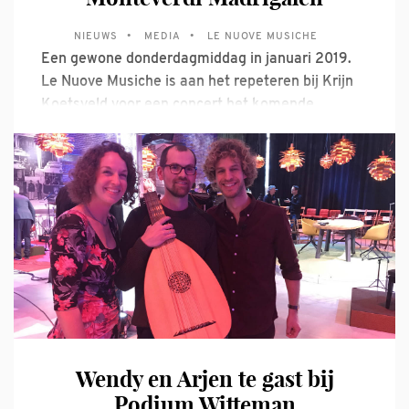
NIEUWS
MEDIA
LE NUOVE MUSICHE
Een gewone donderdagmiddag in januari 2019.
Le Nuove Musiche is aan het repeteren bij Krijn
Koetsveld voor een concert het komende
weekend. De bel gaat. We schrikken allemaal,
verzonken als we waren in de muziek. Toch maar
open doen. Vijf grote dozen worden er uit een
vrachtwagen geladen. Als ik
Wendy en Arjen te gast bij
Podium Witteman