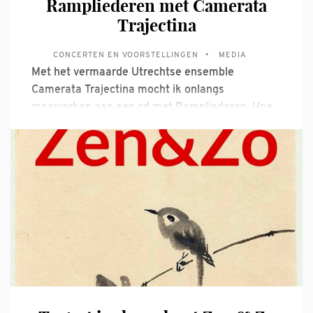
Rampliederen met Camerata
Trajectina
CONCERTEN EN VOORSTELLINGEN
MEDIA
Met het vermaarde Utrechtse ensemble
Camerata Trajectina mocht ik onlangs
meewerken aan een cd met Rampliederen. Hoe
toepasselijk en actueel in deze tijd! Liederen
door de eeuwen heen over oorlogen,
watersnoden, grote droogten, branden,
insectenplagen en uiteraard de nodige
epidemieën. We hebben wat meegemaakt de
afgelopen eeuwen! Dit project is