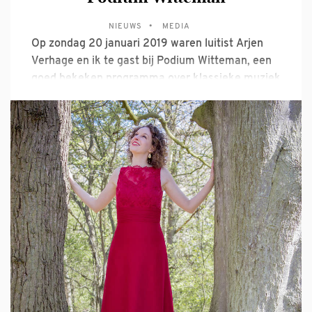
NIEUWS
MEDIA
Op zondag 20 januari 2019 waren luitist Arjen
Verhage en ik te gast bij Podium Witteman, een
goed bekeken programma over klassieke muziek
dat live wordt uitgezonden op NPO 2. In het item
Korties Kwesties ging Floris Kortie op zoek naar
de symboliek van de luit in 17e eeuw. De