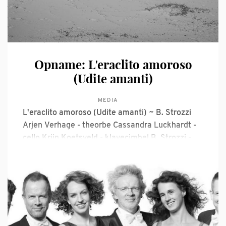
Opname: L'eraclito amoroso
(Udite amanti)
MEDIA
L'eraclito amoroso (Udite amanti) ~ B. Strozzi
Arjen Verhage - theorbe Cassandra Luckhardt -
cello Krijn Koetsveld - klavecimbel B. Strozzi -
L'eraclito Amoroso (Udite Amanti)
20181104200134-L'eraclito.mp3 14 MB
download-circle