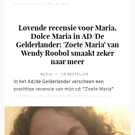
eerste solo cd. Zie de foto.
Lovende recensie voor Maria,
Dolce Maria in AD/De
Gelderlander: 'Zoete Maria’ van
Wendy Roobol smaakt zeker
naar meer
MEDIA
CD BESTELLEN
In het Ad/de Gelderlander verscheen een
prachtige recensie van mijn cd: "Zoete Maria"
van Wendy Roobol smaakt zeker naar meer
Devotie voor Maria, de moeder van Jezus, heeft
een stortvloed aan zangrepertoire opgeleverd.
Vanaf het gregoriaans uit de middeleeuwen tot
de muziek van nu, zoals het mierzoete