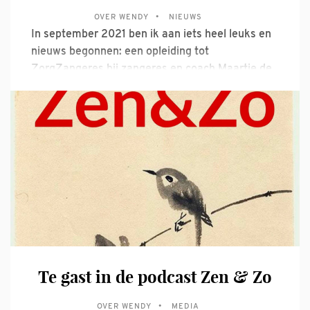
daarmee
OVER WENDY
NIEUWS
In september 2021 ben ik aan iets heel leuks en
nieuws begonnen: een opleiding tot
ZorgZangeres bij zangeres en coach Maartje de
Lint van Zingen in de Zorg. Als Zorg-Zangeres
verzorg ik Individuele Zangsessies bij mensen
met dementie. Al een hele tijd voelde ik de
behoefte om naast het
Te gast in de podcast Zen & Zo
OVER WENDY
MEDIA