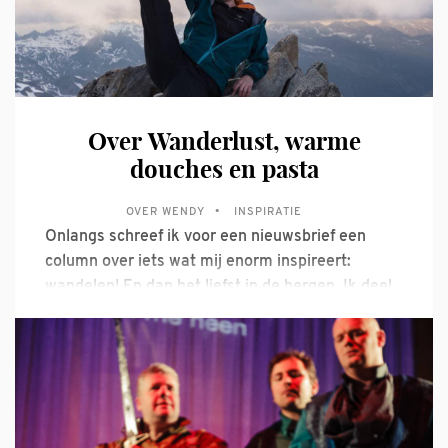
Over Wanderlust, warme
douches en pasta
OVER WENDY
INSPIRATIE
Onlangs schreef ik voor een nieuwsbrief een
column over iets wat mij enorm inspireert:
wandelen! En dan het liefst in de bergen. Ik deel
hem hier graag met jullie: Ik ben koud twee
weken terug van mijn laatste tocht en ik
fantaseer alweer over de volgende. Terwijl ik de
laatste