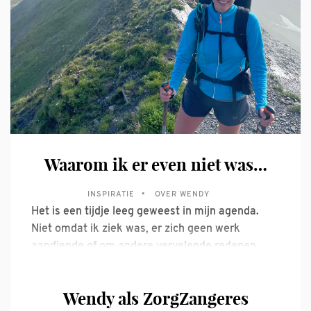
Waarom ik er even niet was…
INSPIRATIE
OVER WENDY
Het is een tijdje leeg geweest in mijn agenda.
Niet omdat ik ziek was, er zich geen werk
aandiende of om andere vervelende redenen,
maar omdat ik bewust een aantal maanden vrij
heb genomen. Al heel lang speelde bij mij de
Wendy als ZorgZangeres
wens om een langere periode te wandelen, en