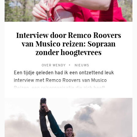
Interview door Remco Roovers
van Musico reizen: Sopraan
zonder hoogtevrees
OVER WENDY
NIEUWS
Een tijdje geleden had ik een ontzettend leuk
interview met Remco Roovers van Musico
Reizen, een reisorganisatie die zich heeft
gespecialiseerd in het organiseren van muzikale
reizen over de hele wereld. Remco en ik hebben
behalve onze liefde voor muziek nog meer
gemeen... lees maar: Koffiedrinken met een
andere Camino-