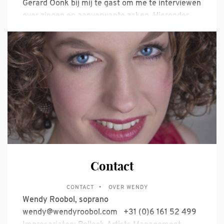
Gerard Oonk bij mij te gast om me te interviewen
over zingen en aanverwante zaken. Hieronder
het resultaat: Sopraan Wendy Roobol (1981)
woont op een steenworp afstand van het
Koninklijk Conservatorium in Den Haag. Haar
appartement is sfeervol ingericht. Op tafel
drijven donkerrode rozen
Contact
CONTACT
OVER WENDY
Wendy Roobol, soprano
wendy@wendyroobol.com +31 (0)6 161 52 499