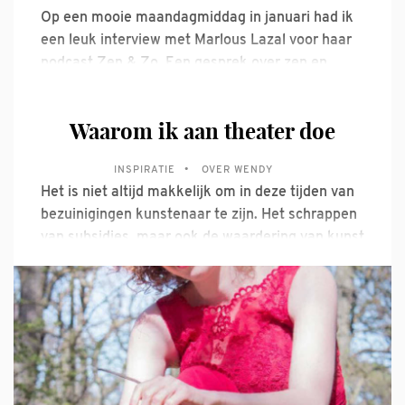
Op een mooie maandagmiddag in januari had ik
een leuk interview met Marlous Lazal voor haar
podcast Zen & Zo. Een gesprek over zen en
zang, corona en meditatie, Maria en de Camino
de Santiago en de troost van Monteverdi. Wil je
Waarom ik aan theater doe
het horen? Dat kan via een van deze
INSPIRATIE
OVER WENDY
Het is niet altijd makkelijk om in deze tijden van
bezuinigingen kunstenaar te zijn. Het schrappen
van subsidies, maar ook de waardering van kunst
door de maatschappij maken dat ik me
regelmatig afvraag waarom ik dit vak toch zo
graag wil uitoefenen. Het is moeilijk in woorden
te vatten, maar