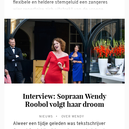
flexibele en heldere stemgeluid een zangeres
wier repertoire zich uitstrekt van de vroege
barok tot hedendaagse muziek. Haar
veelzijdigheid laat zich eveneens zien in de vele
disciplines waarin ze zich beweegt. Tijdens haar
masterstudie aan de Dutch National Opera
Academy van het Koninklijk
Interview: Sopraan Wendy
Roobol volgt haar droom
NIEUWS
OVER WENDY
Alweer een tijdje geleden was tekstschrijver