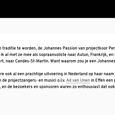
n traditie te worden, de Johannes Passion van projectkoor Per
k al met ze mee als sopraansoliste naar Autun, Frankrijk, en 
, naar Candes-St-Martin. Want waarom zou je een Johannes 
re ook al een prachtige uitvoering in Nederland op haar naam
de projectzangers- en musici o.l.v.
Ad van Unen
in Effen een 
, en de bezoekers en sponsoren waren zo enthousiast dat ook 
e op witte donderdag opnieuw de Johannes Passion uit o.l.v. 
fantastische ensemble Camerata Delft op authentieke instrum