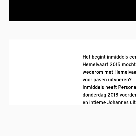
Het begint inmiddels ee
Hemelvaart 2015 mocht i
wederom met Hemelvaart
voor pasen uitvoeren?
Inmiddels heeft Persona
donderdag 2018 voerden 
en intieme Johannes uit
geboren lijkt.
Dit jaar voert Personar
projectzangers en het 