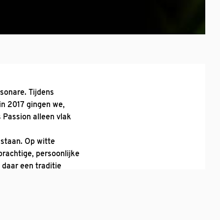
sonare. Tijdens
in 2017 gingen we,
Passion alleen vlak
 staan. Op witte
prachtige, persoonlijke
daar een traditie
Ad van Unen met ervaren
enten. En opnieuw