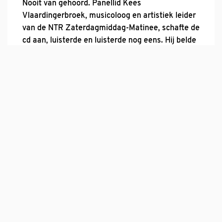
Nooit van gehoord. Panellid Kees
Vlaardingerbroek, musicoloog en artistiek leider
van de NTR Zaterdagmiddag-Matinee, schafte de
cd aan, luisterde en luisterde nog eens. Hij belde
met Jos van Veldhoven. Van Veldhoven luisterde
ook en raakte enthousiast: ‘Dit is ‘m!’ Een
meesterwerk was ontdekt. Het werk werd een
paar jaar eerder in de archieven van Rudolstadt
gevonden door de Duitse musicoloog, klavecinist
en dirigent Ludger Rémy (1949-2017). Hij zette
het op cd. Van Veldhoven besloot het werk met
de Nederlandse Bach Vereniging uit te voeren.
Tijdens de Matinee op 17 november 2007 in het
Concertgebouw te Amsterdam was de
allereerste uitvoering van de Johannes Passion
van Georg Gebel d.J. in Nederland een feit. Het
NBC voelt het als een voorrecht dit werk nu uit te
kunnen voeren en de in vergetelheid geraakte