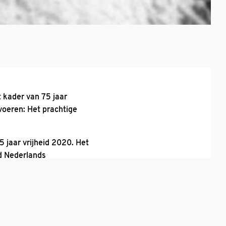
t kader van 75 jaar
voeren: Het prachtige
75 jaar vrijheid 2020. Het
d Nederlands
 staat onder leiding van
olaaskerk in St.
uitgezonden.
 orkest.