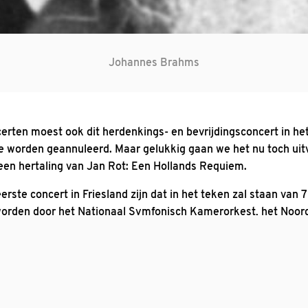
Johannes Brahms
certen moest ook dit herdenkings- en bevrijdingsconcert in he
oe worden geannuleerd. Maar gelukkig gaan we het nu toch uit
en hertaling van Jan Rot: Een Hollands Requiem.
eerste concert in Friesland zijn dat in het teken zal staan van 
 worden door het Nationaal Symfonisch Kamerorkest, het Noor
dy Roobol (sopraan), Joep van Geffen (bariton) en het geheel
9 oktober om 20.00
 Het vindt plaats op
uur in de RK Sint Nic
t zal worden opgenomen door omroep Fryslan en later worden 
 in de jaren 1865-1868 een groot werk voor koor, solisten en