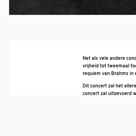
Net als vele andere con
vrijheid tot tweemaal t
requiem van Brahms in e
Dit concert zal het aller
concert zal uitgevoerd
Kamerkoor, solisten Wen
dirigent Jan Vermaning.
Nicolaasga. Het concer
Johannes Brahms schreef